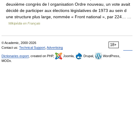
deuxième congrès de l organisation Ordre nouveau, un vote avait
décidé de participer aux élections législatives de 1973 au sein d
une structure plus large, nommée « Front national », par 224… …
Wikipédia en Français
© Academic, 2000-2026
18+
Contact us:
Technical Support
,
Advertising
Dictionaries export
, created on PHP,
Joomla,
Drupal,
WordPress,
MODx.