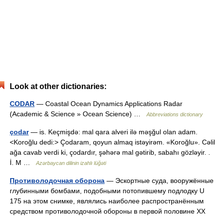
Look at other dictionaries:
CODAR
— Coastal Ocean Dynamics Applications Radar
(Academic & Science » Ocean Science) …
Abbreviations dictionary
çodar
— is. Keçmişdə: mal qara alveri ilə məşğul olan adam.
<Koroğlu dedi:> Çodaram, qoyun almaq istəyirəm. «Koroğlu». Cəlil
ağa cavab verdi ki, çodardır, şəhərə mal gətirib, sabahı gözləyir. .
İ. M …
Azərbaycan dilinin izahlı lüğəti
Противолодочная оборона
— Эскортные суда, вооружённые
глубинными бомбами, подобными потопившему подлодку U
175 на этом снимке, являлись наиболее распространённым
средством противолодочной обороны в первой половине XX